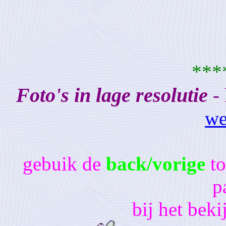
***
Foto's in lage resolutie
- 
we
gebuik de
back/vorige
t
p
bij het beki