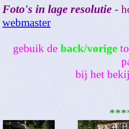
Foto's in lage resolutie
- h
webmaster
gebuik de
back/vorige
t
p
bij het beki
***