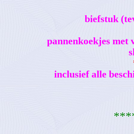
biefstuk (t
pannenkoekjes met va
s
inclusief alle besc
***