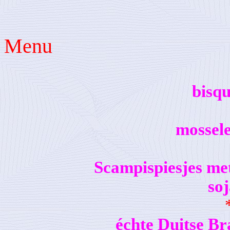
Menu
bisqu
mossel
Scampispiesjes me
so
échte Duitse Br